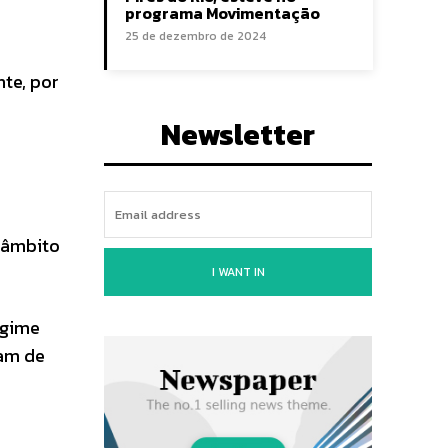
programa Movimentação
25 de dezembro de 2024
nte, por
Newsletter
o âmbito
I WANT IN
egime
iam de