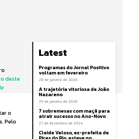
Latest
Programas do Jornal Positivo
ro
voltam em fevereiro
ro deste
28 de janeiro de 2026
da
A trajetória vitoriosa de João
Nazareno
20 de janeiro de 2026
7 sobremesas com maçã para
tar o
atrair sucesso no Ano-Novo
s. Pelo
27 de dezembro de 2024
Cleide Veloso, ex-prefeita de
Pires do Rio, esteve no