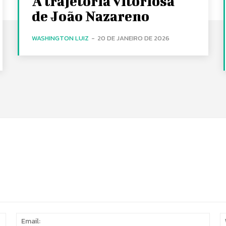
A trajetória vitoriosa
de João Nazareno
WASHINGTON LUIZ
-
20 DE JANEIRO DE 2026
Name:
Email