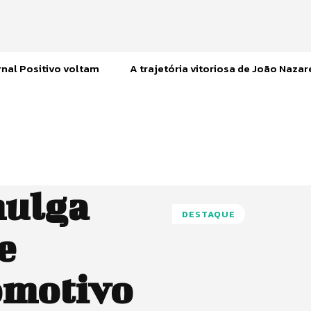
nal Positivo voltam
A trajetória vitoriosa de João Naza
mulga
DESTAQUE
e
omotivo