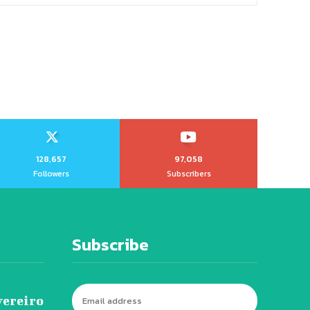
128,657
97,058
Followers
Subscribers
Subscribe
vereiro