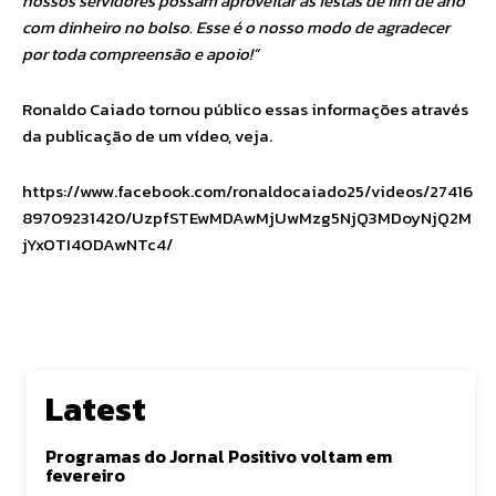
nossos servidores possam aproveitar as festas de fim de ano
com dinheiro no bolso. Esse é o nosso modo de agradecer
por toda compreensão e apoio!”
Ronaldo Caiado tornou público essas informações através
da publicação de um vídeo, veja.
https://www.facebook.com/ronaldocaiado25/videos/27416
89709231420/UzpfSTEwMDAwMjUwMzg5NjQ3MDoyNjQ2M
jYxOTI4ODAwNTc4/
Latest
Programas do Jornal Positivo voltam em
fevereiro