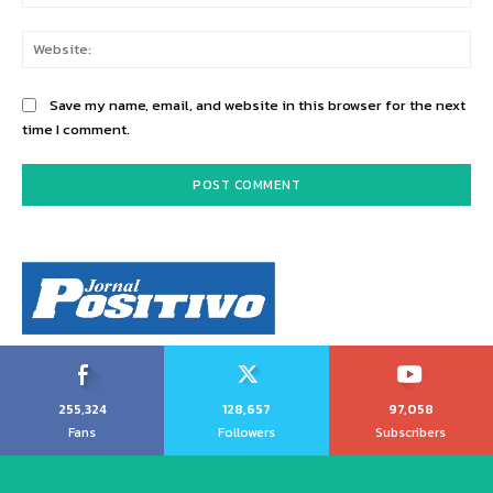
Web
Save my name, email, and website in this browser for the next
time I comment.
255,324
128,657
97,058
Fans
Followers
Subscribers