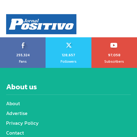
255,324
128,657
97,058
Fans
Followers
Subscribers
About us
About
Advertise
Privacy Policy
Contact