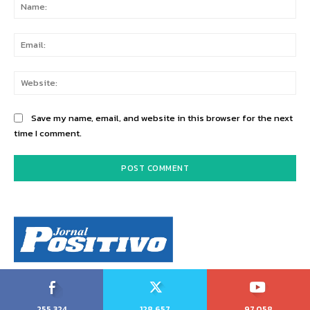
Na
Ema
Web
Save my name, email, and website in this browser for the next
time I comment.
255,324
128,657
97,058