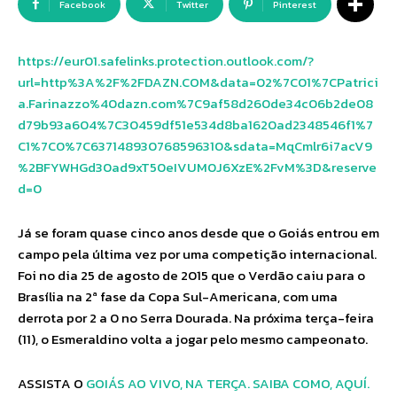
Facebook
Twitter
Pinterest
https://eur01.safelinks.protection.outlook.com/?
url=http%3A%2F%2FDAZN.COM&data=02%7C01%7CPatrici
a.Farinazzo%40dazn.com%7C9af58d260de34c06b2de08
d79b93a604%7C30459df51e534d8ba1620ad2348546f1%7
C1%7C0%7C637148930768596310&sdata=MqCmlr6i7acV9
%2BFYWHGd30ad9xT50eIVUM0J6XzE%2FvM%3D&reserve
d=0
Já se foram quase cinco anos desde que o Goiás entrou em
campo pela última vez por uma competição internacional.
Foi no dia 25 de agosto de 2015 que o Verdão caiu para o
Brasília na 2ª fase da Copa Sul-Americana, com uma
derrota por 2 a 0 no Serra Dourada. Na próxima terça-feira
(11), o Esmeraldino volta a jogar pelo mesmo campeonato.
ASSISTA O
GOIÁS AO VIVO, NA TERÇA. SAIBA COMO, AQUÍ.