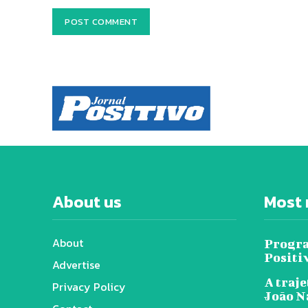
About us
Most 
About
Progra
Positi
Advertise
A traje
Privacy Policy
João N