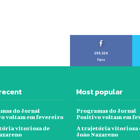
255,324
Fans
recent
Most popular
mas do Jornal
Programas do Jornal
vo voltam em fevereiro
Positivo voltam em fe
tória vitoriosa de
A trajetória vitoriosa
azareno
João Nazareno