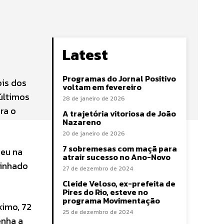
Latest
Programas do Jornal Positivo
ois dos
voltam em fevereiro
últimos
28 de janeiro de 2026
ra o
A trajetória vitoriosa de João
Nazareno
20 de janeiro de 2026
7 sobremesas com maçã para
peu na
atrair sucesso no Ano-Novo
minhado
27 de dezembro de 2024
Cleide Veloso, ex-prefeita de
Pires do Rio, esteve no
programa Movimentação
ximo, 72
25 de dezembro de 2024
enha a