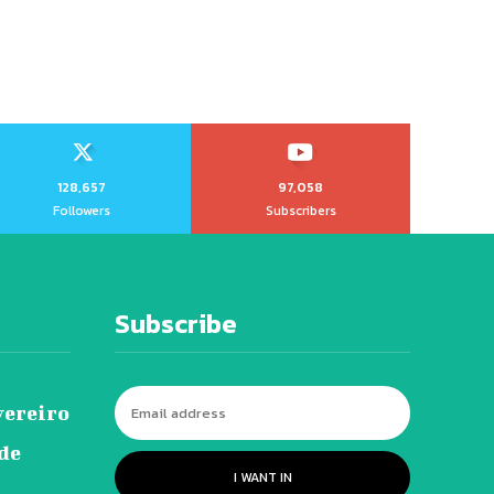
128,657
97,058
Followers
Subscribers
Subscribe
vereiro
 de
I WANT IN