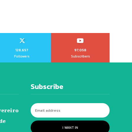
128,657
97,058
Followers
Subscribers
Subscribe
vereiro
 de
I WANT IN