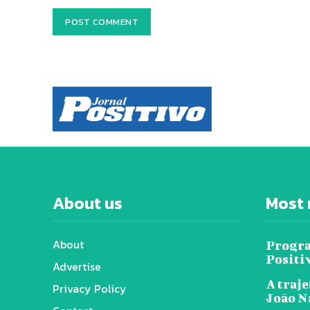
About us
Most 
About
Progra
Positi
Advertise
A traje
Privacy Policy
João N