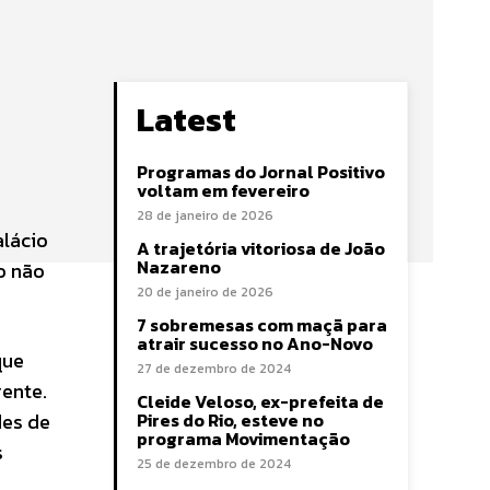
Latest
Programas do Jornal Positivo
voltam em fevereiro
28 de janeiro de 2026
alácio
A trajetória vitoriosa de João
Nazareno
o não
20 de janeiro de 2026
7 sobremesas com maçã para
atrair sucesso no Ano-Novo
que
27 de dezembro de 2024
ente.
Cleide Veloso, ex-prefeita de
des de
Pires do Rio, esteve no
programa Movimentação
s
25 de dezembro de 2024