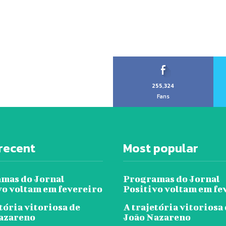
255,324
Fans
recent
Most popular
mas do Jornal
Programas do Jornal
vo voltam em fevereiro
Positivo voltam em fe
tória vitoriosa de
A trajetória vitoriosa
azareno
João Nazareno