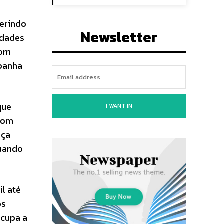
ferindo
Newsletter
idades
com
mpanha
que
I WANT IN
 com
nça
quando
l até
os
ocupa a