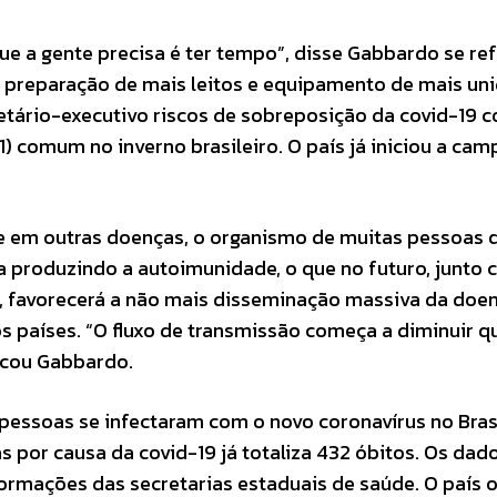
ue a gente precisa é ter tempo”, disse Gabbardo se re
 preparação de mais leitos e equipamento de mais un
retário-executivo riscos de sobreposição da covid-19 
1) comum no inverno brasileiro. O país já iniciou a ca
e em outras doenças, o organismo de muitas pessoas 
a produzindo a autoimunidade, o que no futuro, junto
a, favorecerá a não mais disseminação massiva da doe
s países. “O fluxo de transmissão começa a diminuir 
licou Gabbardo.
pessoas se infectaram com o novo coronavírus no Brasi
 por causa da covid-19 já totaliza 432 óbitos. Os dad
ormações das secretarias estaduais de saúde. O país 