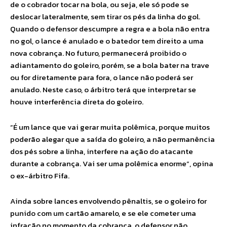
de o cobrador tocar na bola, ou seja, ele só pode se
deslocar lateralmente, sem tirar os pés da linha do gol.
Quando o defensor descumpre a regra e a bola não entra
no gol, o lance é anulado e o batedor tem direito a uma
nova cobrança. No futuro, permanecerá proibido o
adiantamento do goleiro, porém, se a bola bater na trave
ou for diretamente para fora, o lance não poderá ser
anulado. Neste caso, o árbitro terá que interpretar se
houve interferência direta do goleiro.
“É um lance que vai gerar muita polêmica, porque muitos
poderão alegar que a saída do goleiro, a não permanência
dos pés sobre a linha, interfere na ação do atacante
durante a cobrança. Vai ser uma polêmica enorme”, opina
o ex-árbitro Fifa.
Ainda sobre lances envolvendo pênaltis, se o goleiro for
punido com um cartão amarelo, e se ele cometer uma
infração no momento da cobrança, o defensor não