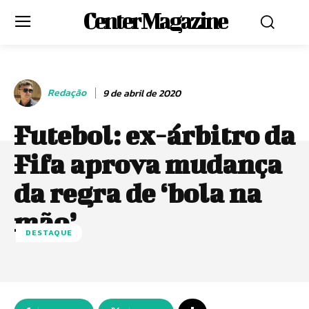
Center Magazine
Redação
9 de abril de 2020
Futebol: ex-árbitro da
Fifa aprova mudança
da regra de ‘bola na
mão’
DESTAQUE