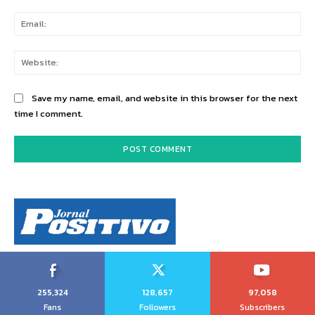
Ema
Web
Save my name, email, and website in this browser for the next
time I comment.
255,324
128,657
97,058
Fans
Followers
Subscribers