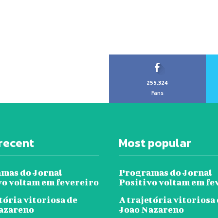
255,324
Fans
recent
Most popular
mas do Jornal
Programas do Jornal
vo voltam em fevereiro
Positivo voltam em fe
tória vitoriosa de
A trajetória vitoriosa
azareno
João Nazareno