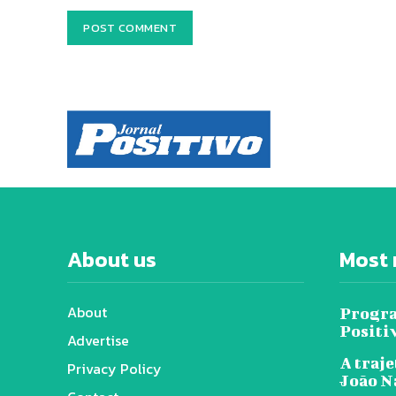
About us
Most 
About
Progra
Positi
Advertise
A traje
Privacy Policy
João N