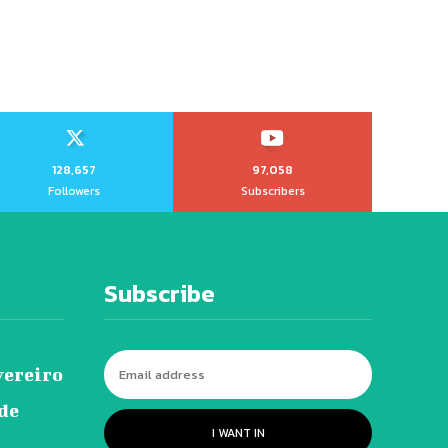
128,657
97,058
Followers
Subscribers
Subscribe
vereiro
 de
I WANT IN