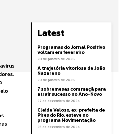
Latest
Programas do Jornal Positivo
voltam em fevereiro
28 de janeiro de 2026
avírus
A trajetória vitoriosa de João
Nazareno
dores.
20 de janeiro de 2026
 A
7 sobremesas com maçã para
pelo
atrair sucesso no Ano-Novo
27 de dezembro de 2024
Cleide Veloso, ex-prefeita de
os
Pires do Rio, esteve no
programa Movimentação
nas
25 de dezembro de 2024