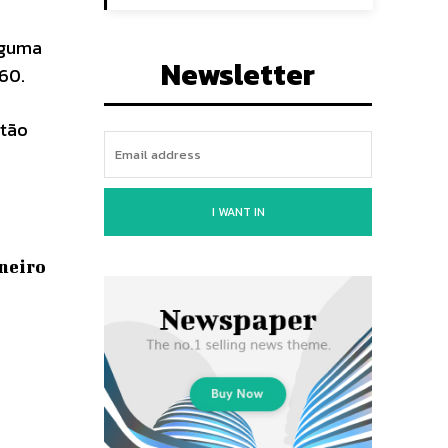
lguma
Newsletter
60.
stão
I WANT IN
aneiro