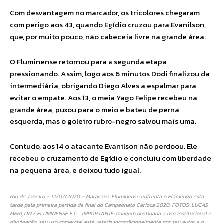
Com desvantagem no marcador, os tricolores chegaram
com perigo aos 43, quando Egídio cruzou para Evanilson,
que, por muito pouco, não cabeceia livre na grande área.
O Fluminense retornou para a segunda etapa
pressionando. Assim, logo aos 6 minutos Dodi finalizou da
intermediária, obrigando Diego Alves a espalmar para
evitar o empate. Aos 13, o meia Yago Felipe recebeu na
grande área, puxou para o meio e bateu de perna
esquerda, mas o goleiro rubro-negro salvou mais uma.
Contudo, aos 14 o atacante Evanilson não perdoou. Ele
recebeu o cruzamento de Egídio e concluiu com liberdade
na pequena área, e deixou tudo igual.
Rio de Janeiro – 12/07/2020 – Maracanã. Fluminense enfrenta o Flamengo esta
tarde pela primeira partida da final do Campeonato Carioca 2020. FOTOS: LUCAS
MERÇON / FLUMINENSE F.C. . IMPORTANTE: Imagem destinada a uso institucional e
divulgação, seu uso comercial está vetado incondicionalmente por seu autor e o