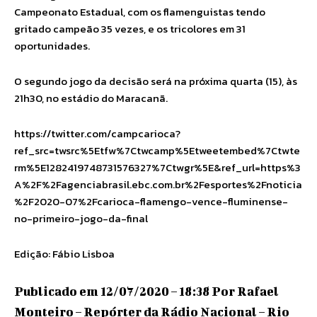
Campeonato Estadual, com os flamenguistas tendo
gritado campeão 35 vezes, e os tricolores em 31
oportunidades.
O segundo jogo da decisão será na próxima quarta (15), às
21h30, no estádio do Maracanã.
https://twitter.com/campcarioca?
ref_src=twsrc%5Etfw%7Ctwcamp%5Etweetembed%7Ctwte
rm%5E1282419748731576327%7Ctwgr%5E&ref_url=https%3
A%2F%2Fagenciabrasil.ebc.com.br%2Fesportes%2Fnoticia
%2F2020-07%2Fcarioca-flamengo-vence-fluminense-
no-primeiro-jogo-da-final
Edição: Fábio Lisboa
Publicado em 12/07/2020 – 18:38 Por Rafael
Monteiro – Repórter da Rádio Nacional – Rio