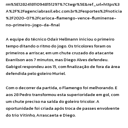
rm%5E1282418110948151297%7Ctwgr%5E&ref_url=https%3
A%2F%2Fagenciabrasil.ebc.com.br%2Fesportes%2Fnoticia
%2F2020-07%2Fcarioca-flamengo-vence-fluminense-
no-primeiro-jogo-da-final
A equipe do técnico Odair Hellmann iniciou o primeiro
tempo ditando o ritmo do jogo. Os tricolores foram os
primeiros a arriscar, em um chute cruzado do atacante
Evanilson aos 7 minutos, mas Diego Alves defendeu.
Gabigol respondeu aos 15, com finalização de fora da área
defendida pelo goleiro Muriel.
Com o decorrer da partida, o Flamengo foi melhorando. E
aos 28 Pedro transformou esta superioridade em gol, com
um chute preciso na saída do goleiro tricolor. A
oportunidade foi criada após troca de passes envolvente
do trio Vitinho, Arrascaeta e Diego.