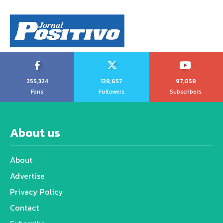
255,324
128,657
97,058
Fans
Followers
Subscribers
About us
About
Advertise
Privacy Policy
Contact