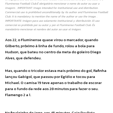
Fluminense Football Club.É obrigatório mencionar o nome do autor ou usar a
imagem. . IMPORTANT: Image intended for institutional use and distribution.
Commercial use is prohibited unconditionally by its author and Fluminense Football
Club. It is mandatory to mention the name of the author or use the image. .
IMPORTANTE: Imágen para uso solamente institucional y distribuición. El uso
comercial es prohibido por su autor y por el Fluminense Football Club. És
mandatório mencionar el nombre del autor ao usar el imágen.
Aos 22, o Fluminense quase virou o marcador, quando
Gilberto, próximo à linha de fundo, rolou a bola para
Hudson, que bateu no centro da meta do goleiro Diego
Alves, que defendeu.
Mas, quando o tricolor estava mais próximo do gol, Rafinha
lançou Gabigol, que passou por Egídio e tocou para
Michael. O camisa 19 teve apenas o trabalho de escorar
para o fundo da rede aos 28 minutos para fazer o seu.
Flamengo 2 a 1.
No finalzinho do jogo, aos 45 minutos, Caio Paulista