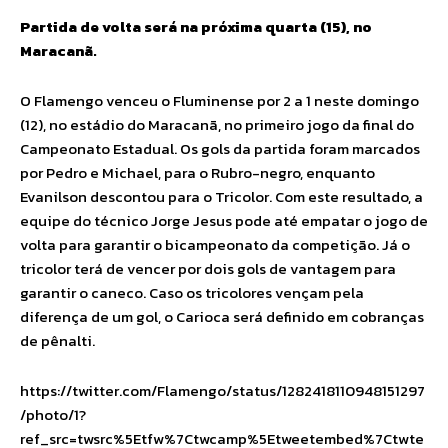
Partida de volta será na próxima quarta (15), no
Maracanã.
O Flamengo venceu o Fluminense por 2 a 1 neste domingo
(12), no estádio do Maracanã, no primeiro jogo da final do
Campeonato Estadual. Os gols da partida foram marcados
por Pedro e Michael, para o Rubro-negro, enquanto
Evanilson descontou para o Tricolor. Com este resultado, a
equipe do técnico Jorge Jesus pode até empatar o jogo de
volta para garantir o bicampeonato da competição. Já o
tricolor terá de vencer por dois gols de vantagem para
garantir o caneco. Caso os tricolores vençam pela
diferença de um gol, o Carioca será definido em cobranças
de pênalti.
https://twitter.com/Flamengo/status/1282418110948151297
/photo/1?
ref_src=twsrc%5Etfw%7Ctwcamp%5Etweetembed%7Ctwte