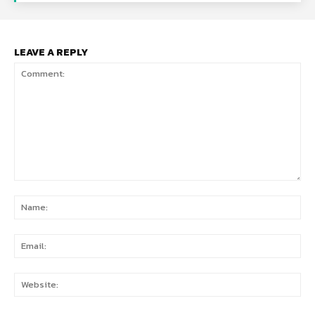
LEAVE A REPLY
Comment:
Na
Ema
Web