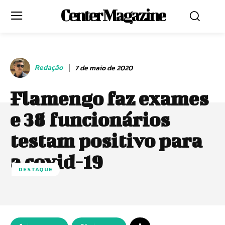
Center Magazine
Redação
7 de maio de 2020
Flamengo faz exames
e 38 funcionários
testam positivo para
a covid-19
DESTAQUE