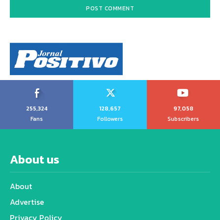
255,324
128,657
97,058
Fans
Followers
Subscribers
About us
About
Advertise
Privacy Policy