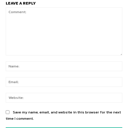
LEAVE A REPLY
Comment:
Na
Ema
Web
Save my name, email, and website in this browser for the next
time I comment.