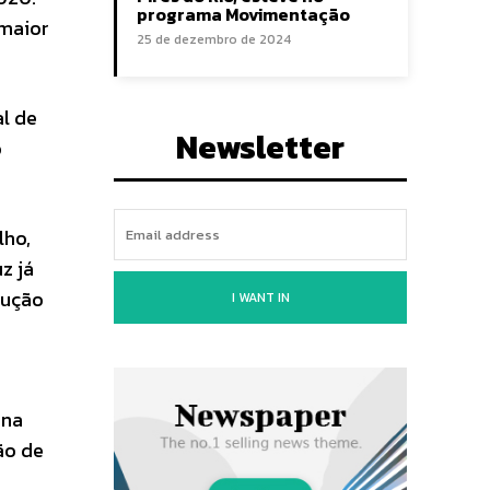
programa Movimentação
 maior
25 de dezembro de 2024
l de
Newsletter
o
lho,
z já
dução
I WANT IN
 na
ão de