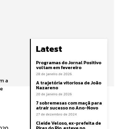
Latest
Programas do Jornal Positivo
voltam em fevereiro
28 de janeiro de 2026
om a
A trajetória vitoriosa de João
Nazareno
te
20 de janeiro de 2026
7 sobremesas com maçã para
atrair sucesso no Ano-Novo
27 de dezembro de 2024
Cleide Veloso, ex-prefeita de
020.
Pires do Rio, esteve no