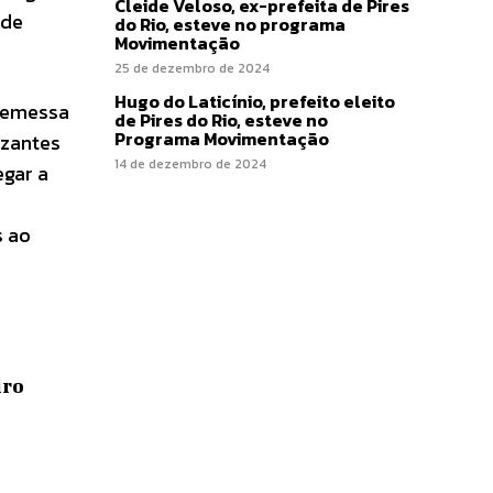
Cleide Veloso, ex-prefeita de Pires
 de
do Rio, esteve no programa
Movimentação
25 de dezembro de 2024
Hugo do Laticínio, prefeito eleito
 remessa
de Pires do Rio, esteve no
Programa Movimentação
izantes
14 de dezembro de 2024
egar a
s ao
iro