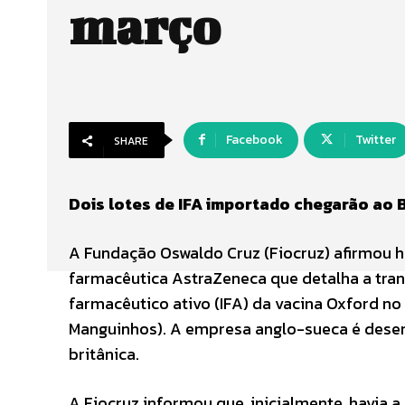
março
Facebook
Twitter
SHARE
Dois lotes de IFA importado chegarão ao 
A Fundação Oswaldo Cruz (Fiocruz) afirmou h
farmacêutica AstraZeneca que detalha a tran
farmacêutico ativo (IFA) da vacina Oxford no
Manguinhos). A empresa anglo-sueca é desen
britânica.
A Fiocruz informou que, inicialmente, havia 