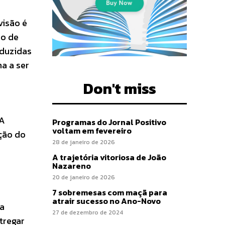
visão é
so de
oduzidas
a a ser
Don't miss
“A
Programas do Jornal Positivo
voltam em fevereiro
ução do
28 de janeiro de 2026
A trajetória vitoriosa de João
Nazareno
20 de janeiro de 2026
7 sobremesas com maçã para
atrair sucesso no Ano-Novo
ta
27 de dezembro de 2024
tregar