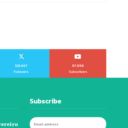
128,657
97,058
Followers
Subscribers
Subscribe
vereiro