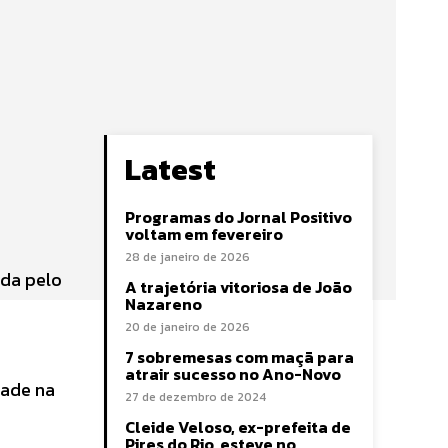
Latest
Programas do Jornal Positivo
voltam em fevereiro
28 de janeiro de 2026
ada pelo
A trajetória vitoriosa de João
Nazareno
20 de janeiro de 2026
7 sobremesas com maçã para
atrair sucesso no Ano-Novo
dade na
27 de dezembro de 2024
Cleide Veloso, ex-prefeita de
Pires do Rio, esteve no