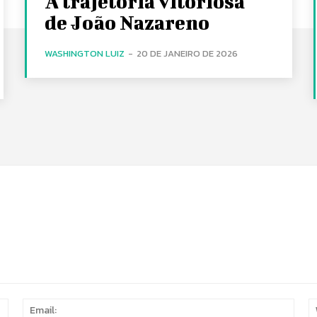
A trajetória vitoriosa
de João Nazareno
WASHINGTON LUIZ
-
20 DE JANEIRO DE 2026
Name:
Email