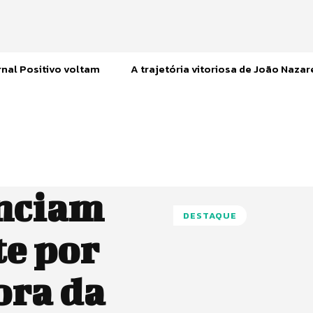
nal Positivo voltam
A trajetória vitoriosa de João Naza
unciam
DESTAQUE
e por
ora da