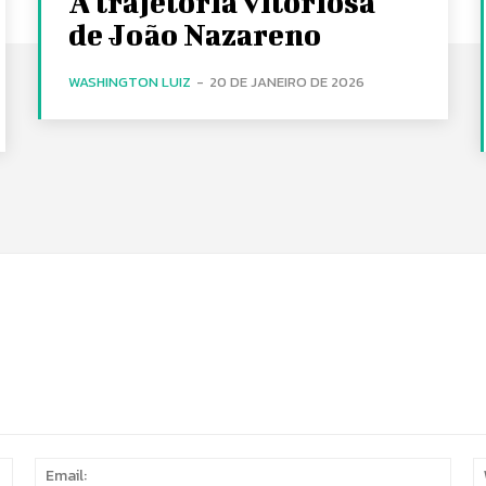
A trajetória vitoriosa
de João Nazareno
WASHINGTON LUIZ
-
20 DE JANEIRO DE 2026
Name:
Email