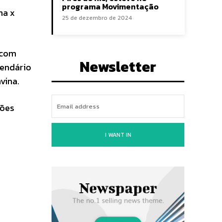
programa Movimentação
na x
25 de dezembro de 2024
 com
Newsletter
lendário
vina.
ções
I WANT IN