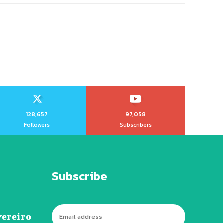
128,657
97,058
Followers
Subscribers
Subscribe
vereiro