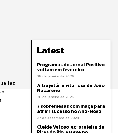
Latest
Programas do Jornal Positivo
voltam em fevereiro
28 de janeiro de 2026
que fez
A trajetória vitoriosa de João
Nazareno
da
20 de janeiro de 2026
e
7 sobremesas com maçã para
atrair sucesso no Ano-Novo
27 de dezembro de 2024
Cleide Veloso, ex-prefeita de
Pires do Rio, esteve no