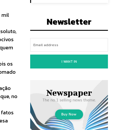
 mil
Newsletter
soluto,
ocivos
e quem
I WANT IN
ois os
 Somado
cação
que, no
 fatos
resa