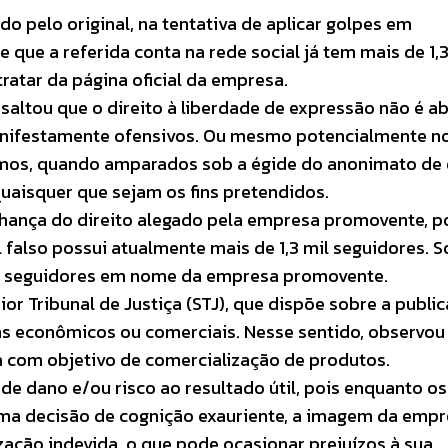
do pelo original, na tentativa de aplicar golpes em
e que a referida conta na rede social já tem mais de 1,3
ratar da página oficial da empresa.
ssaltou que o direito à liberdade de expressão não é ab
nifestamente ofensivos. Ou mesmo potencialmente n
simos, quando amparados sob a égide do anonimato d
uaisquer que sejam os fins pretendidos.
lhança do direito alegado pela empresa promovente, p
 falso possui atualmente mais de 1,3 mil seguidores.
s seguidores em nome da empresa promovente.
or Tribunal de Justiça (STJ), que dispõe sobre a publi
s econômicos ou comerciais. Nesse sentido, observou 
ela com objetivo de comercialização de produtos.
e dano e/ou risco ao resultado útil, pois enquanto os
uma decisão de cognição exauriente, a imagem da emp
zação indevida, o que pode ocasionar prejuízos à sua