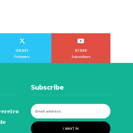
128,657
97,058
Followers
Subscribers
Subscribe
vereiro
 de
I WANT IN