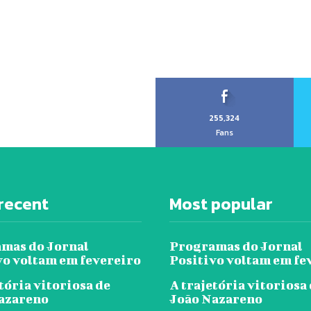
255,324
Fans
recent
Most popular
mas do Jornal
Programas do Jornal
vo voltam em fevereiro
Positivo voltam em fe
tória vitoriosa de
A trajetória vitoriosa
azareno
João Nazareno