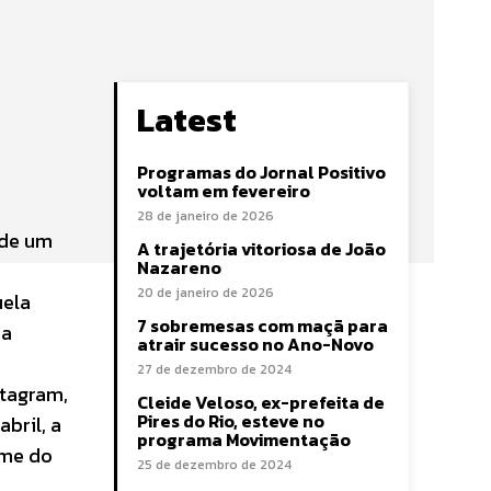
Latest
Programas do Jornal Positivo
voltam em fevereiro
28 de janeiro de 2026
 de um
A trajetória vitoriosa de João
Nazareno
20 de janeiro de 2026
uela
7 sobremesas com maçã para
da
atrair sucesso no Ano-Novo
27 de dezembro de 2024
stagram,
Cleide Veloso, ex-prefeita de
Pires do Rio, esteve no
bril, a
programa Movimentação
ome do
25 de dezembro de 2024