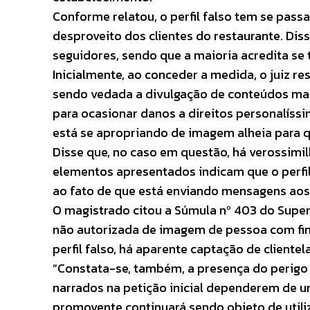
Conforme relatou, o perfil falso tem se passa
desproveito dos clientes do restaurante. Diss
seguidores, sendo que a maioria acredita se t
Inicialmente, ao conceder a medida, o juiz re
sendo vedada a divulgação de conteúdos ma
para ocasionar danos a direitos personalís
está se apropriando de imagem alheia para q
Disse que, no caso em questão, há verossimi
elementos apresentados indicam que o perfil
ao fato de que está enviando mensagens ao
O magistrado citou a Súmula nº 403 do Superi
não autorizada de imagem de pessoa com fin
perfil falso, há aparente captação de client
“Constata-se, também, a presença do perigo d
narrados na petição inicial dependerem de 
promovente continuará sendo objeto de utili