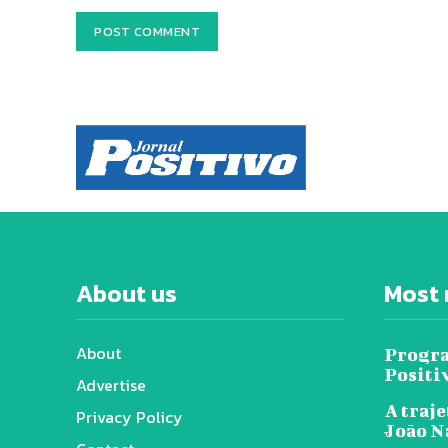
About us
Most 
About
Progra
Positi
Advertise
A traje
Privacy Policy
João N