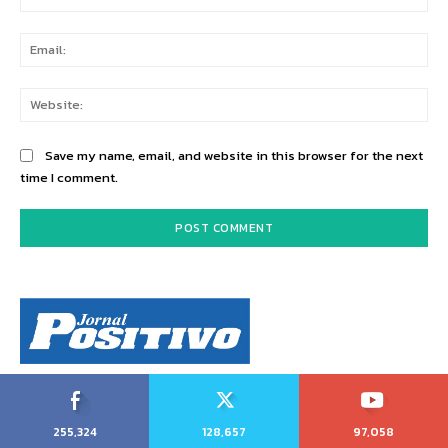
Ema
Web
Save my name, email, and website in this browser for the next
time I comment.
255,324
128,657
97,058