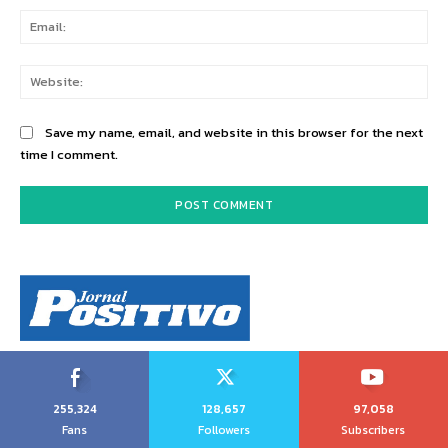
Ema
Web
Save my name, email, and website in this browser for the next
time I comment.
255,324
128,657
97,058
Fans
Followers
Subscribers