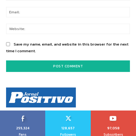
Ema
Web
Save my name, email, and website in this browser for the next
time I comment.
255,324
128,657
97,058
Fans
Followers
Subscribers