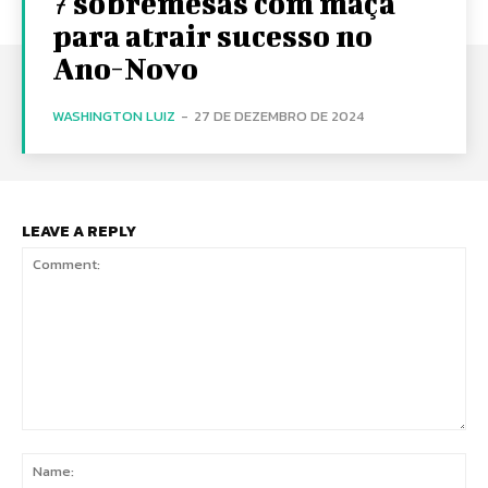
7 sobremesas com maçã
para atrair sucesso no
Ano-Novo
WASHINGTON LUIZ
-
27 DE DEZEMBRO DE 2024
LEAVE A REPLY
Comment:
Na