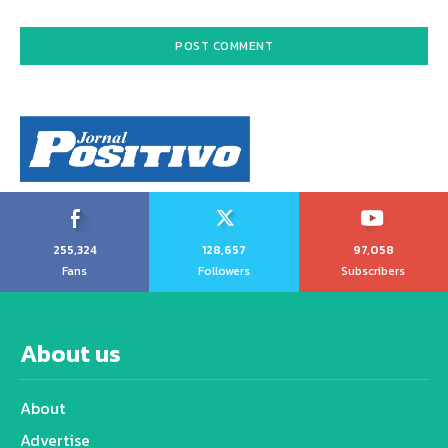
255,324
128,657
97,058
Fans
Followers
Subscribers
About us
About
Advertise