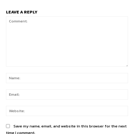
LEAVE A REPLY
Comment:
Na
Ema
Web
Save my name, email, and website in this browser for the next
time I comment.