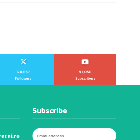
128,657
97,058
Followers
Subscribers
Subscribe
vereiro