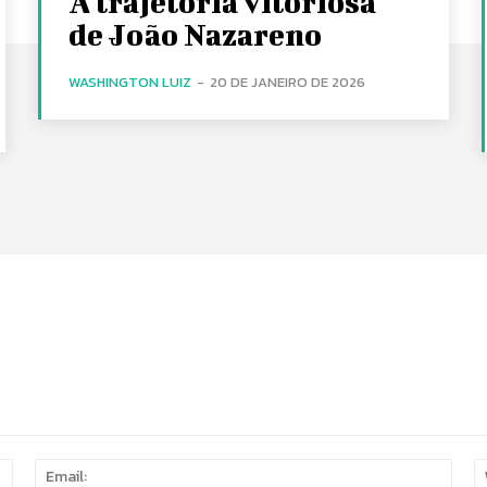
A trajetória vitoriosa
de João Nazareno
WASHINGTON LUIZ
-
20 DE JANEIRO DE 2026
Name:
Email