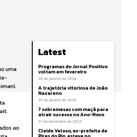
Latest
Programas do Jornal Positivo
omo uma
voltam em fevereiro
te-
28 de janeiro de 2026
eimani.
A trajetória vitoriosa de João
Nazareno
20 de janeiro de 2026
ta
7 sobremesas com maçã para
ait.
atrair sucesso no Ano-Novo
27 de dezembro de 2024
ados ao
Cleide Veloso, ex-prefeita de
nta.
Pires do Rio, esteve no