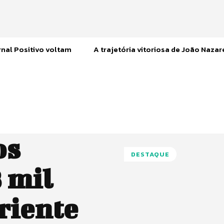
nal Positivo voltam
A trajetória vitoriosa de João Naza
os
DESTAQUE
 mil
riente