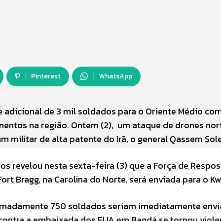
Pinterest
WhatsApp
e adicional de 3 mil soldados para o Oriente Médio c
entos na região. Ontem (2), um ataque de drones nor
m militar de alta patente do Irã, o general Qassem Sol
 revelou nesta sexta-feira (3) que a Força de Respos
ort Bragg, na Carolina do Norte, será enviada para o Kw
ximadamente 750 soldados seriam imediatamente envi
contra a embaixada dos EUA em Bagdá se tornou viole