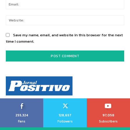
Ema
Web
Save my name, email, and website in this browser for the next
time I comment.
255,324
128,657
97,058
Fans
Followers
Subscribers