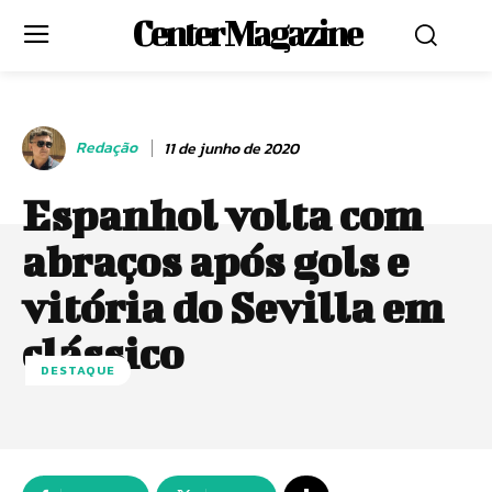
Center Magazine
Redação
11 de junho de 2020
Espanhol volta com
abraços após gols e
vitória do Sevilla em
clássico
DESTAQUE