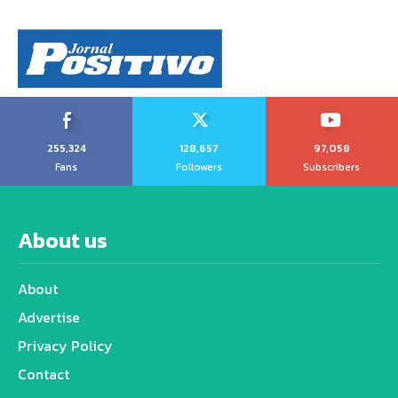
255,324
128,657
97,058
Fans
Followers
Subscribers
About us
About
Advertise
Privacy Policy
Contact