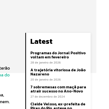
Latest
Programas do Jornal Positivo
voltam em fevereiro
28 de janeiro de 2026
terão
A trajetória vitoriosa de João
Nazareno
na do
20 de janeiro de 2026
7 sobremesas com maçã para
atrair sucesso no Ano-Novo
a,
27 de dezembro de 2024
 Enem.
Cleide Veloso, ex-prefeita de
Pires do Rio, esteve no