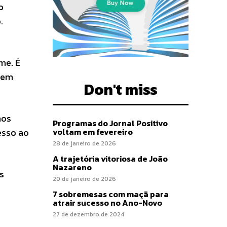
o
.
me. É
m em
Don't miss
nos
Programas do Jornal Positivo
voltam em fevereiro
esso ao
28 de janeiro de 2026
A trajetória vitoriosa de João
Nazareno
s
20 de janeiro de 2026
7 sobremesas com maçã para
atrair sucesso no Ano-Novo
27 de dezembro de 2024