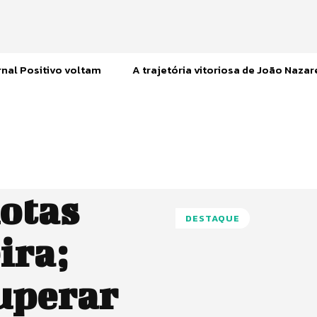
nal Positivo voltam
A trajetória vitoriosa de João Naza
otas
DESTAQUE
ira;
uperar