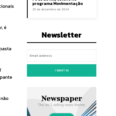
programa Movimentação
cionais
25 de dezembro de 2024
, é
Newsletter
 basta
l
I WANT IN
ipante
 não