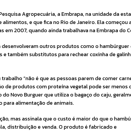
 Pesquisa Agropecuária, a Embrapa, na unidade da esta
alimentos, e que fica no Rio de Janeiro. Ela começou a
das em 2007, quando ainda trabalhava na Embrapa do C
já desenvolveram outros produtos como o hambúrguer d
os e também substitutos para rechear coxinha de galinh
u trabalho “não é que as pessoas parem de comer carn
ão de produtos com proteína vegetal pode ser menos 
 do Novo Burguer que utiliza o bagaço do caju, geralm
o para alimentação de animais.
zação, mas assinala que o custo é maior do que o hamb
a, distribuição e venda. O produto é fabricado e