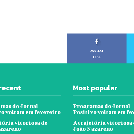
255,324
Fans
recent
Most popular
mas do Jornal
Programas do Jornal
vo voltam em fevereiro
Positivo voltam em fe
tória vitoriosa de
A trajetória vitoriosa
azareno
João Nazareno