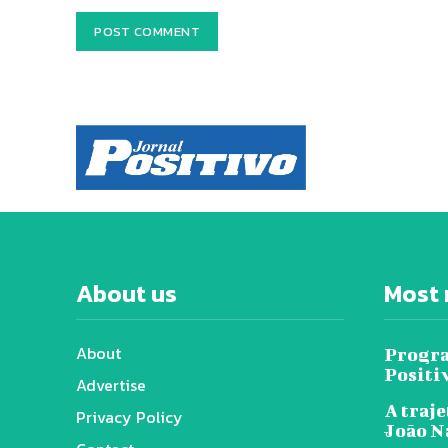
About us
Most 
About
Progra
Positi
Advertise
A traje
Privacy Policy
João N