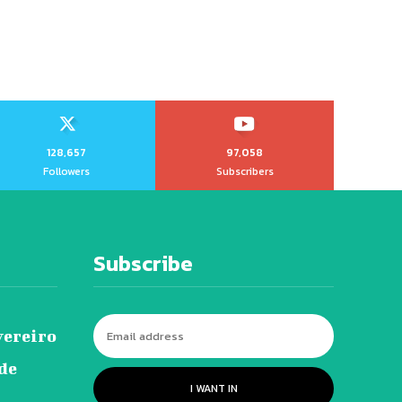
128,657
97,058
Followers
Subscribers
Subscribe
vereiro
 de
I WANT IN