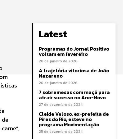
Latest
Programas do Jornal Positivo
voltam em fevereiro
28 de janeiro de 2026
o
A trajetória vitoriosa de João
Nazareno
 com
20 de janeiro de 2026
ísticas
7 sobremesas com maçã para
atrair sucesso no Ano-Novo
27 de dezembro de 2024
de
Cleide Veloso, ex-prefeita de
s de
Pires do Rio, esteve no
programa Movimentação
 carne”,
25 de dezembro de 2024