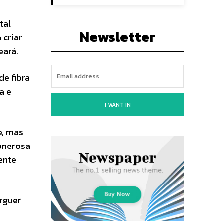
tal
Newsletter
 criar
eará.
e fibra
a e
I WANT IN
e, mas
onerosa
ente
úrguer