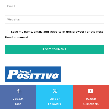
Ema
Web
Save my name, email, and website in this browser for the next
time I comment.
255,324
128,657
97,058
Fans
Followers
Subscribers