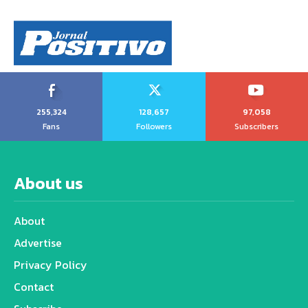
255,324
128,657
97,058
Fans
Followers
Subscribers
About us
About
Advertise
Privacy Policy
Contact