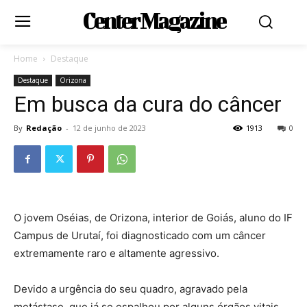
Center Magazine
Home
Destaque
Destaque
Orizona
Em busca da cura do câncer
By
Redação
-
12 de junho de 2023
1913
0
O jovem Oséias, de Orizona, interior de Goiás, aluno do IF
Campus de Urutaí, foi diagnosticado com um câncer
extremamente raro e altamente agressivo.
Devido a urgência do seu quadro, agravado pela
metástase, que já se espalhou por alguns órgãos vitais,