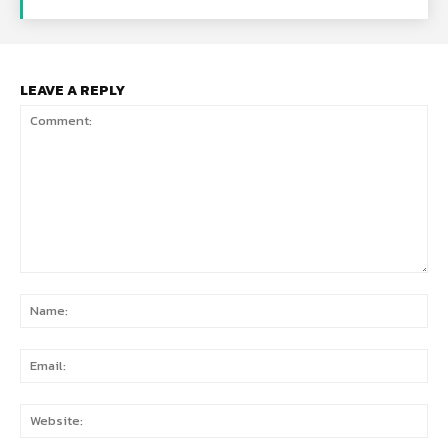
LEAVE A REPLY
Comment:
Na
Ema
Web