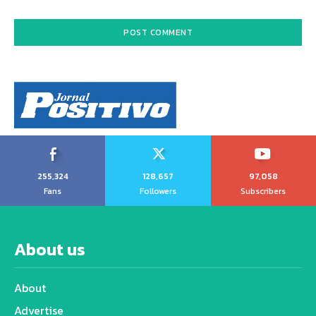
255,324
128,657
97,058
Fans
Followers
Subscribers
About us
About
Advertise