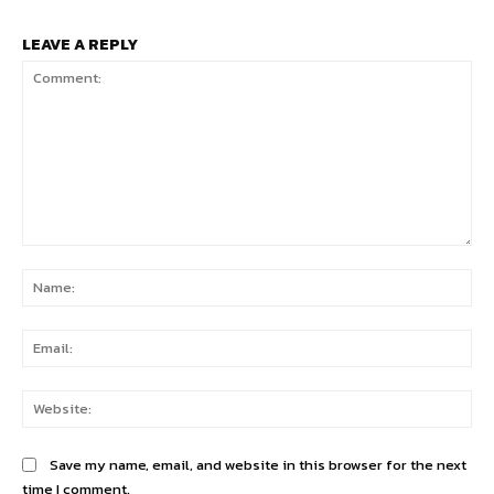
LEAVE A REPLY
Comment:
Na
Ema
Web
Save my name, email, and website in this browser for the next
time I comment.