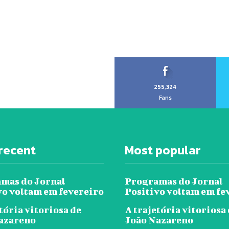
255,324
Fans
recent
Most popular
mas do Jornal
Programas do Jornal
vo voltam em fevereiro
Positivo voltam em fe
tória vitoriosa de
A trajetória vitoriosa
azareno
João Nazareno