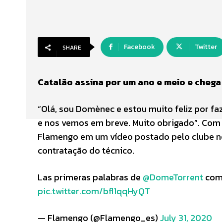
Facebook
Twitter
SHARE
Catalão assina por um ano e meio e chega
“Olá, sou Domènec e estou muito feliz por fa
e nos vemos em breve. Muito obrigado”. Com 
Flamengo em um vídeo postado pelo clube no c
contratação do técnico.
Las primeras palabras de
@DomeTorrent
como
pic.twitter.com/bfl1qqHyQT
— Flamengo (@Flamengo_es)
July 31, 2020