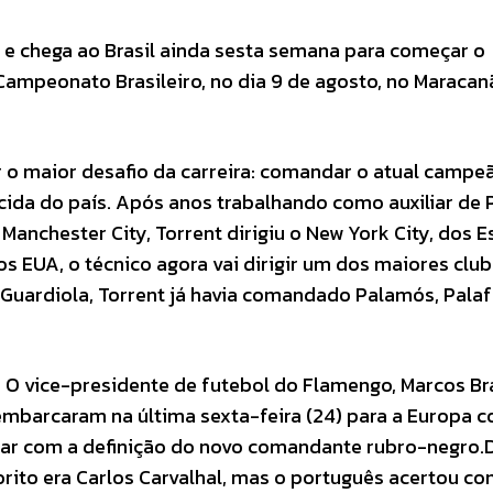
 e chega ao Brasil ainda sesta semana para começar o
Campeonato Brasileiro, no dia 9 de agosto, no Maracan
 o maior desafio da carreira: comandar o atual campe
rcida do país. Após anos trabalhando como auxiliar de 
Manchester City, Torrent dirigiu o New York City, dos 
s EUA, o técnico agora vai dirigir um dos maiores clu
e Guardiola, Torrent já havia comandado Palamós, Palaf
O vice-presidente de futebol do Flamengo, Marcos Bra
 embarcaram na última sexta-feira (24) para a Europa 
ltar com a definição do novo comandante rubro-negro.
vorito era Carlos Carvalhal, mas o português acertou co