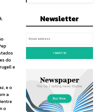
Newsletter
ã,
ão
Pep
Estados
I WANT IN
bes do
rugell e
z, e o
com a
Dentre
m o