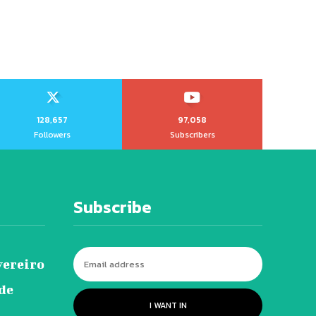
128,657
97,058
Followers
Subscribers
Subscribe
vereiro
 de
I WANT IN