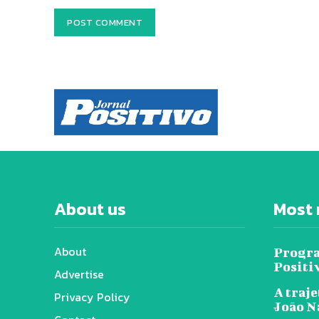
About us
Most 
About
Progra
Positi
Advertise
A traje
Privacy Policy
João N