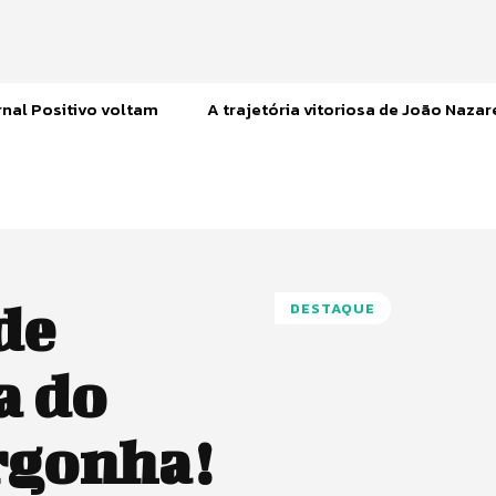
nal Positivo voltam
A trajetória vitoriosa de João Naza
de
DESTAQUE
a do
rgonha!