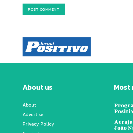
About us
Most 
About
Progra
Positi
Advertise
A traje
Privacy Policy
João N