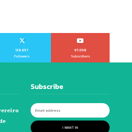
128,657
97,058
Followers
Subscribers
Subscribe
vereiro
 de
I WANT IN