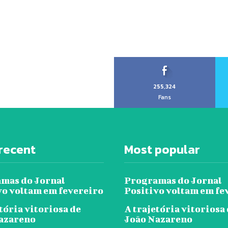
255,324
Fans
recent
Most popular
mas do Jornal
Programas do Jornal
vo voltam em fevereiro
Positivo voltam em fe
tória vitoriosa de
A trajetória vitoriosa
azareno
João Nazareno