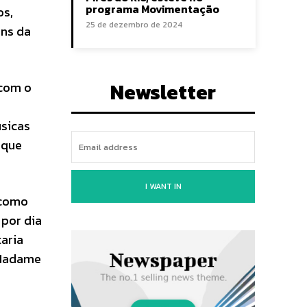
programa Movimentação
os,
25 de dezembro de 2024
ens da
Newsletter
 com o
úsicas
 que
I WANT IN
 como
 por dia
taria
o Madame