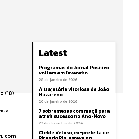
Latest
Programas do Jornal Positivo
voltam em fevereiro
28 de janeiro de 2026
A trajetória vitoriosa de João
o (18)
Nazareno
a
20 de janeiro de 2026
tada
7 sobremesas com maçã para
atrair sucesso no Ano-Novo
27 de dezembro de 2024
Cleide Veloso, ex-prefeita de
m, com
Pires do Rio, esteve no