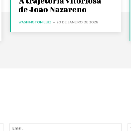
A trajetória vitoriosa
de João Nazareno
WASHINGTON LUIZ
-
20 DE JANEIRO DE 2026
Name:
Email