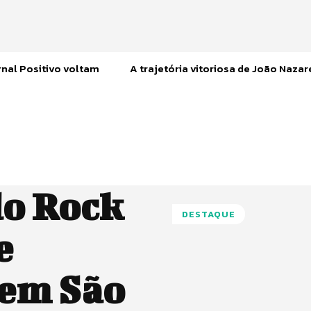
nal Positivo voltam
A trajetória vitoriosa de João Naza
do Rock
DESTAQUE
e
em São