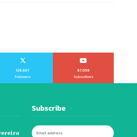
128,657
97,058
Followers
Subscribers
Subscribe
vereiro