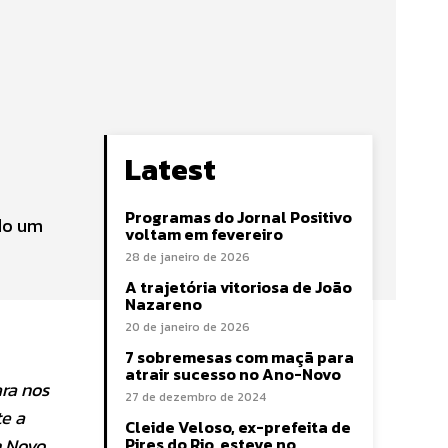
Latest
Programas do Jornal Positivo
ndo um
voltam em fevereiro
28 de janeiro de 2026
A trajetória vitoriosa de João
Nazareno
20 de janeiro de 2026
7 sobremesas com maçã para
atrair sucesso no Ano-Novo
ra nos
27 de dezembro de 2024
te a
Cleide Veloso, ex-prefeita de
m Novo
Pires do Rio, esteve no