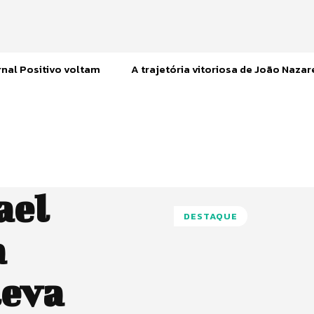
nal Positivo voltam
A trajetória vitoriosa de João Naza
ael
DESTAQUE
a
leva