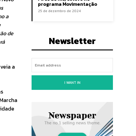
programa Movimentação
às
25 de dezembro de 2024
mo a
e
ção de
Newsletter
rá
veia a
I WANT IN
as
 Marcha
cidade