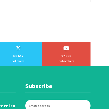
128,657
97,058
Followers
Subscribers
Subscribe
vereiro