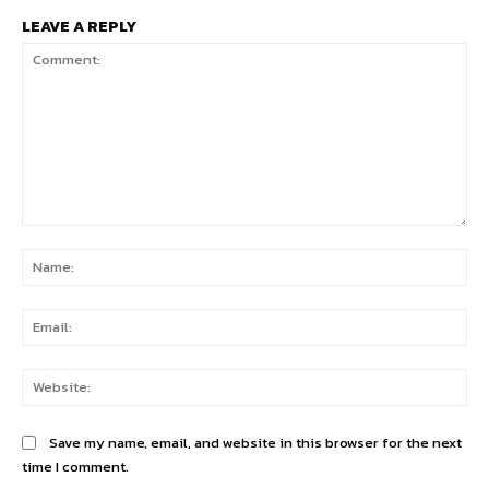
LEAVE A REPLY
Comment:
Na
Ema
Web
Save my name, email, and website in this browser for the next
time I comment.