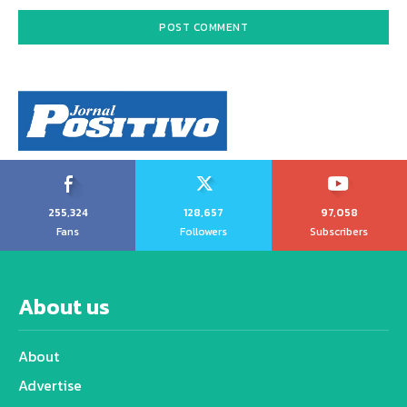
255,324
128,657
97,058
Fans
Followers
Subscribers
About us
About
Advertise