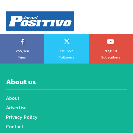
255,324
128,657
97,058
Fans
Followers
Subscribers
About us
About
Advertise
Privacy Policy
Contact