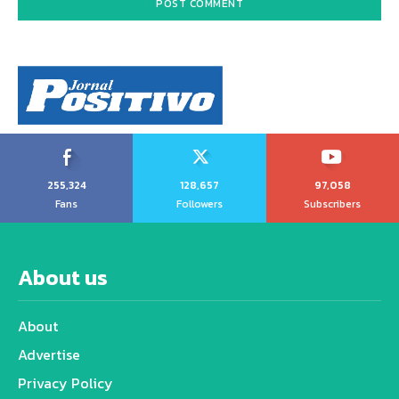
255,324
128,657
97,058
Fans
Followers
Subscribers
About us
About
Advertise
Privacy Policy