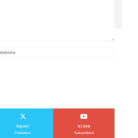
:
Website:
128,657
97,058
Followers
Subscribers