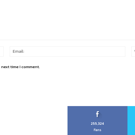
Name:
Email
e next time I comment.
255,324
Fans