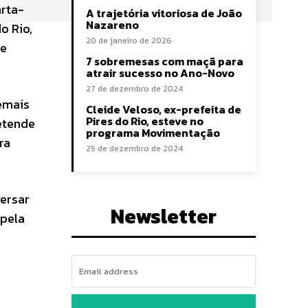
arta-
A trajetória vitoriosa de João
Nazareno
o Rio,
20 de janeiro de 2026
de
7 sobremesas com maçã para
atrair sucesso no Ano-Novo
27 de dezembro de 2024
demais
Cleide Veloso, ex-prefeita de
Pires do Rio, esteve no
etende
programa Movimentação
ra
25 de dezembro de 2024
versar
Newsletter
 pela