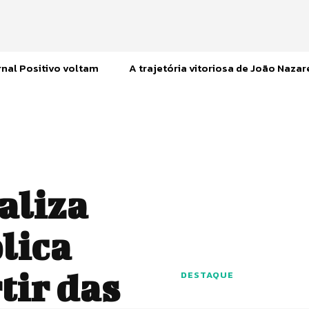
nal Positivo voltam
A trajetória vitoriosa de João Naza
aliza
lica
tir das
DESTAQUE