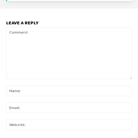
LEAVE A REPLY
Comment:
Na
Ema
Web