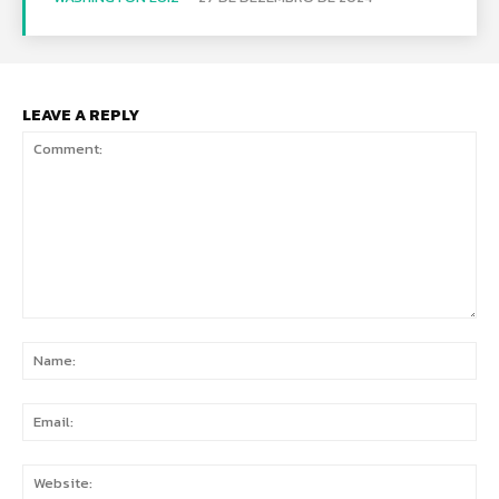
LEAVE A REPLY
Comment:
Na
Ema
Web