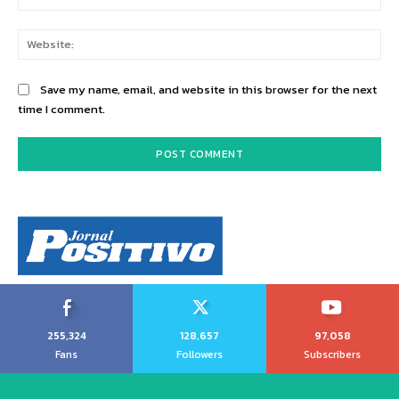
Web
Save my name, email, and website in this browser for the next
time I comment.
255,324
128,657
97,058
Fans
Followers
Subscribers