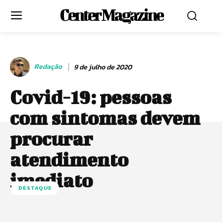
Center Magazine
Redação
9 de julho de 2020
Covid-19: pessoas
com sintomas devem
procurar
atendimento
imediato
DESTAQUE