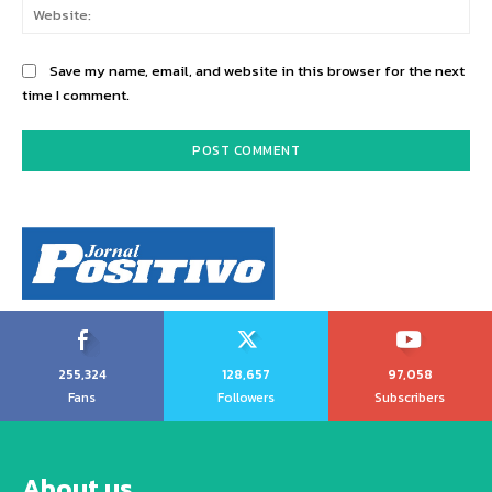
Web
Save my name, email, and website in this browser for the next
time I comment.
255,324
128,657
97,058
Fans
Followers
Subscribers
About us