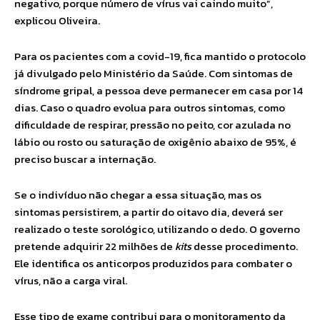
negativo, porque número de vírus vai caindo muito”,
explicou Oliveira.
Para os pacientes com a covid-19, fica mantido o protocolo
já divulgado pelo Ministério da Saúde. Com sintomas de
síndrome gripal, a pessoa deve permanecer em casa por 14
dias. Caso o quadro evolua para outros sintomas, como
dificuldade de respirar, pressão no peito, cor azulada no
lábio ou rosto ou saturação de oxigênio abaixo de 95%, é
preciso buscar a internação.
Se o indivíduo não chegar a essa situação, mas os
sintomas persistirem, a partir do oitavo dia, deverá ser
realizado o teste sorológico, utilizando o dedo. O governo
pretende adquirir 22 milhões de
kits
desse procedimento.
Ele identifica os anticorpos produzidos para combater o
vírus, não a carga viral.
Esse tipo de exame contribui para o monitoramento da