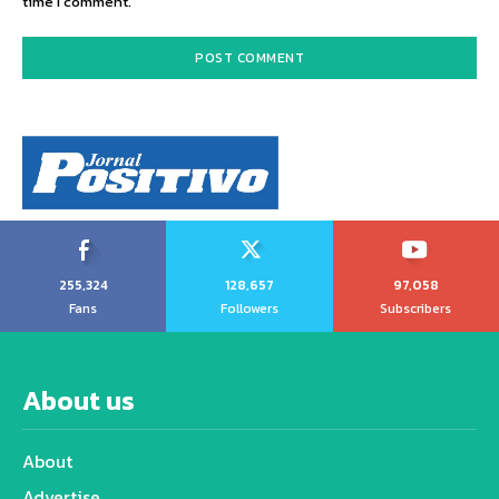
time I comment.
255,324
128,657
97,058
Fans
Followers
Subscribers
About us
About
Advertise