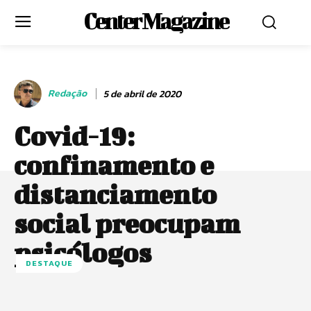
Center Magazine
Redação
5 de abril de 2020
Covid-19:
confinamento e
distanciamento
social preocupam
psicólogos
DESTAQUE