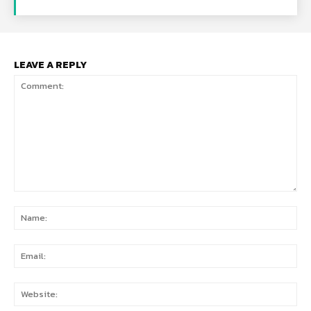
LEAVE A REPLY
Comment:
Na
Ema
Web