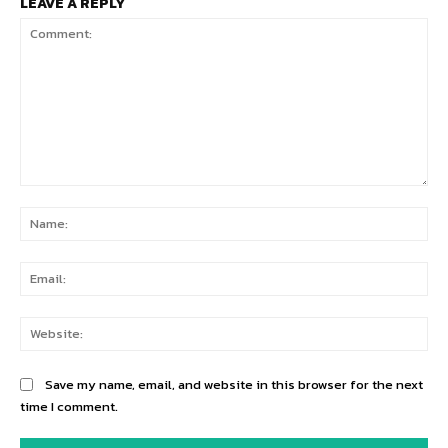
LEAVE A REPLY
Comment:
Na
Ema
Web
Save my name, email, and website in this browser for the next
time I comment.