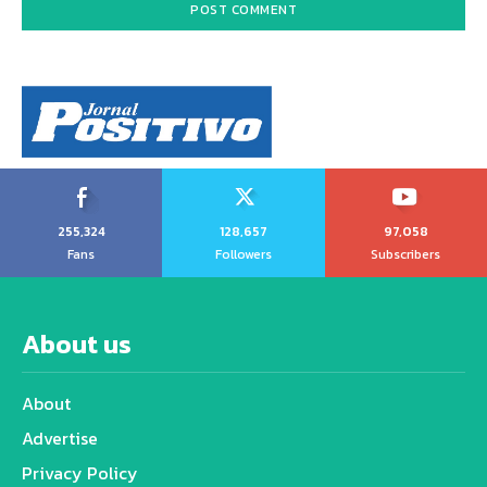
255,324
128,657
97,058
Fans
Followers
Subscribers
About us
About
Advertise
Privacy Policy