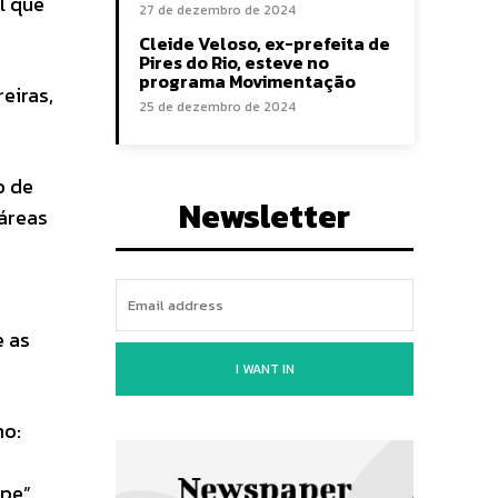
l que
27 de dezembro de 2024
Cleide Veloso, ex-prefeita de
Pires do Rio, esteve no
programa Movimentação
eiras,
25 de dezembro de 2024
o de
Newsletter
áreas
e as
I WANT IN
mo:
pe”,