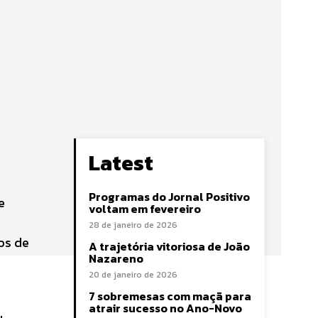
Latest
Programas do Jornal Positivo
e
voltam em fevereiro
28 de janeiro de 2026
os de
A trajetória vitoriosa de João
Nazareno
20 de janeiro de 2026
7 sobremesas com maçã para
atrair sucesso no Ano-Novo