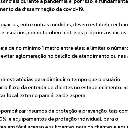
senciais durante a pandemia e, por isso, é fundamenta
ento da disseminação da covid-19.
ogarias, entre outras medidas, devem estabelecer barr
s e usuários, como também entre os próprios usuários.
a de no mínimo 1 metro entre elas; e limitar o númer
 evitar aglomeração no balcão de atendimento ou nas 
ir estratégias para diminuir o tempo que o usuário
ar o fluxo da entrada de clientes no estabelecimento. S
ar local externo para área de espera.
onibilizar insumos de proteção e prevenção, tais co
70% e equipamentos de proteção individual, para o
 em fácil acesso e suficientes para os clientes e equi