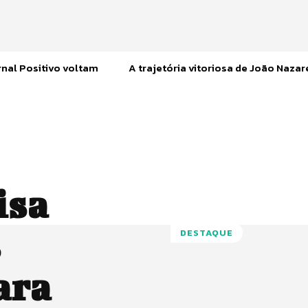
nal Positivo voltam
A trajetória vitoriosa de João Naza
isa
s
DESTAQUE
ara