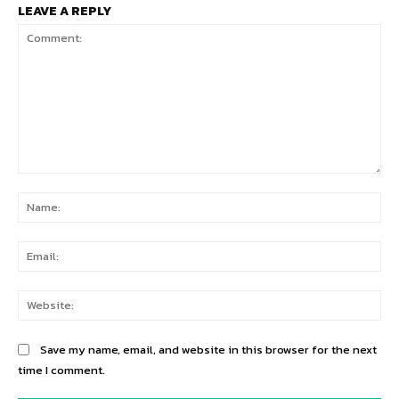
LEAVE A REPLY
Comment:
Na
Ema
Web
Save my name, email, and website in this browser for the next
time I comment.