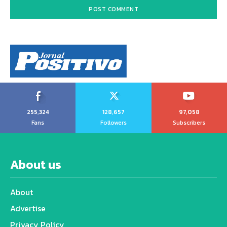
255,324
128,657
97,058
Fans
Followers
Subscribers
About us
About
Advertise
Privacy Policy