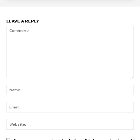
LEAVE A REPLY
Comment:
Na
Ema
Web