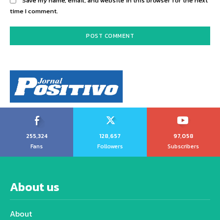
Save my name, email, and website in this browser for the next
time I comment.
255,324
128,657
97,058
Fans
Followers
Subscribers
About us
About