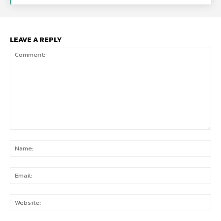
LEAVE A REPLY
Comment:
Na
Ema
Web