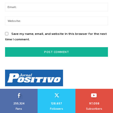
Ema
Web
Save my name, email, and website in this browser for the next
time I comment.
255,324
128,657
97,058
Fans
Followers
Subscribers