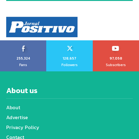
255,324
128,657
97,058
Fans
Followers
Subscribers
About us
About
Advertise
Privacy Policy
Contact